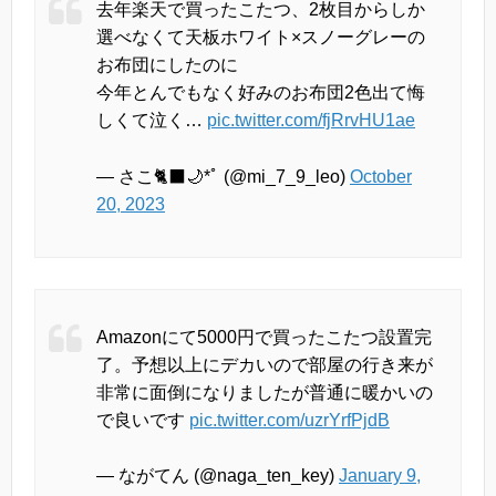
去年楽天で買ったこたつ、2枚目からしか
選べなくて天板ホワイト×スノーグレーの
お布団にしたのに
今年とんでもなく好みのお布団2色出て悔
しくて泣く…
pic.twitter.com/fjRrvHU1ae
— さこ🐈‍⬛🌙*ﾟ (@mi_7_9_leo)
October
20, 2023
Amazonにて5000円で買ったこたつ設置完
了。予想以上にデカいので部屋の行き来が
非常に面倒になりましたが普通に暖かいの
で良いです
pic.twitter.com/uzrYrfPjdB
— ながてん (@naga_ten_key)
January 9,