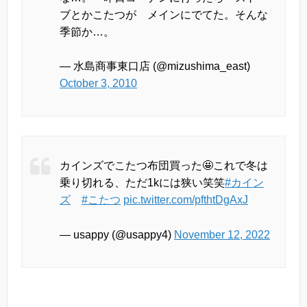
ブとかこたつが メインにでてた。そんな
季節か…。
— 水島商事東口店 (@mizushima_east)
October 3, 2010
カインズでこたつ布団買った🤩これで冬は
乗り切れる、ただ1kには狭い笑笑
#カイン
ズ
#こたつ
pic.twitter.com/pfthtDgAxJ
— usappy (@usappy4)
November 12, 2022